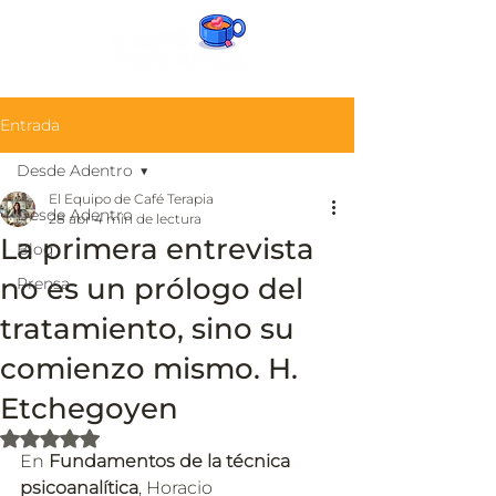
Entrada
Desde Adentro
El Equipo de Café Terapia
Desde Adentro
28 abr
4 min de lectura
La primera entrevista
Blog
no es un prólogo del
Prensa
tratamiento, sino su
comienzo mismo. H.
Etchegoyen
Obtuvo NaN de 5 estrellas.
En 
Fundamentos de la técnica 
psicoanalítica
, Horacio 