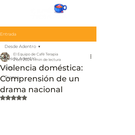
Entrada
Desde Adentro
El Equipo de Café Terapia
Desde Adentro
2 oct 2024
1 min de lectura
Violencia doméstica:
Blog
Comprensión de un
Prensa
drama nacional
Obtuvo NaN de 5 estrellas.