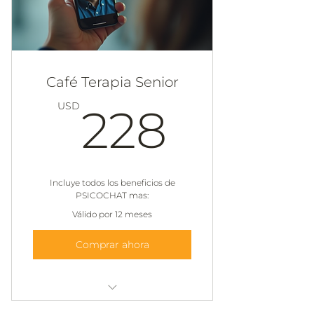
Café Terapia Senior
228U
USD
228
Incluye todos los beneficios de
PSICOCHAT mas:
Válido por 12 meses
Comprar ahora
Perfil público en el Directorio