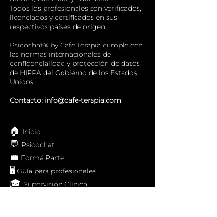
Todos los profesionales son verificados,
licenciados y certificados en sus
respectivos países de origen.
Psicochat® by Cafe Terapia cumple con
las normas internacionales de
confidencialidad y protección de datos
de HIPPA del Gobierno de los Estados
Unidos.
Contacto:
info@cafe-terapia.com
🏠
Inicio
💬
Psicochat
💼
Formá Parte
🖥️
Guía para profesionales
🎓
Supervisión Clínica
❔
Preguntas Frecuentes
📄
Aviso Legal y Privacidad