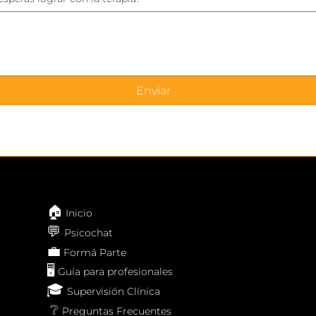
Enviar
🏠
Inicio
💬
Psicochat
💼
Formá Parte
🖥️
Guía para profesionales
🎓
Supervisión Clínica
❔
Preguntas Frecuentes