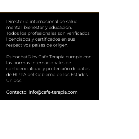
Directorio internacional de salud
mental, bienestar y educación.
Todos los profesionales son verificados,
licenciados y certificados en sus
respectivos países de origen.
Psicochat® by Cafe Terapia cumple con
las normas internacionales de
confidencialidad y protección de datos
de HIPPA del Gobierno de los Estados
Unidos.
Contacto:
info@cafe-terapia.com
🏠
Inicio
💬
Psicochat
💼
Formá Parte
🖥️
Guía para profesionales