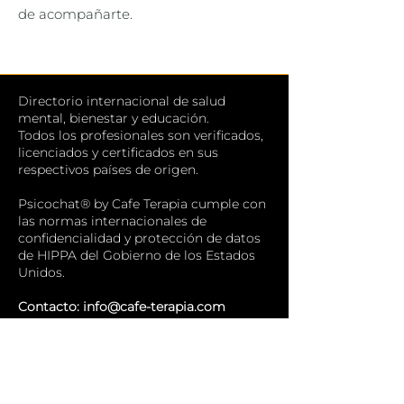
de acompañarte.
Directorio internacional de salud
mental, bienestar y educación.
Todos los profesionales son verificados,
licenciados y certificados en sus
respectivos países de origen.
Psicochat® by Cafe Terapia cumple con
las normas internacionales de
confidencialidad y protección de datos
de HIPPA del Gobierno de los Estados
Unidos.
Contacto:
info@cafe-terapia.com
🏠
Inicio
💬
Psicochat