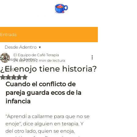
Entrada
Desde Adentro
El Equipo de Café Terapia
Desde Adentro
24 abr 2025
2 min de lectura
¿El enojo tiene historia?
Blog
Obtuvo NaN de 5 estrellas.
Prensa
Cuando el conflicto de 
pareja guarda ecos de la 
infancia
"Aprendí a callarme para que no se 
enoje", dice alguien en terapia. Y 
del otro lado, quien se enoja, 