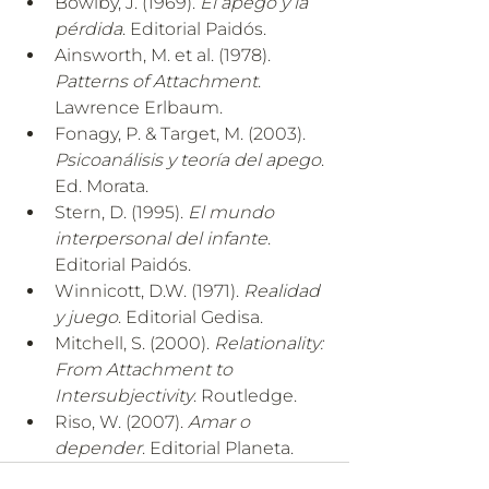
Bowlby, J. (1969). 
El apego y la 
pérdida
. Editorial Paidós.
Ainsworth, M. et al. (1978). 
Patterns of Attachment
. 
Lawrence Erlbaum.
Fonagy, P. & Target, M. (2003). 
Psicoanálisis y teoría del apego
. 
Ed. Morata.
Stern, D. (1995). 
El mundo 
interpersonal del infante
. 
Editorial Paidós.
Winnicott, D.W. (1971). 
Realidad 
y juego
. Editorial Gedisa.
Mitchell, S. (2000). 
Relationality: 
From Attachment to 
Intersubjectivity
. Routledge.
Riso, W. (2007). 
Amar o 
depender
. Editorial Planeta.